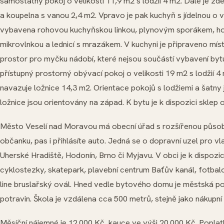
samostatný pokoj o velikosti 11,9 m2 s lodžií 4 m2. Dále je z
a koupelna s vanou 2,4 m2. Vpravo je pak kuchyň s jídelnou o v
vybavena rohovou kuchyňskou linkou, plynovým sporákem, h
mikrovlnkou a lednicí s mrazákem. V kuchyni je připraveno mís
prostor pro myčku nádobí, které nejsou součástí vybavení bytu
přístupný prostorný obývací pokoj o velikosti 19 m2 s lodžií 
navazuje ložnice 14,3 m2. Orientace pokojů s lodžiemi a šatny
ložnice jsou orientovány na západ. K bytu je k dispozici sklep o
Město Veselí nad Moravou má obecní úřad s rozšířenou působn
občanku, pas i přihlásíte auto. Jedná se o dopravní uzel pro 
Uherské Hradiště, Hodonín, Brno či Myjavu. V obci je k dispozi
cyklostezky, skatepark, plavební centrum Baťův kanál, fotbalov
line bruslařský ovál. Hned vedle bytového domu je městská poli
potravin. Škola je vzdálena cca 500 metrů, stejně jako nákupní 
Měsíční nájemné je 12.000 Kč, kauce ve výši 20.000 Kč. Popla