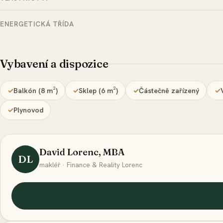
ENERGETICKÁ TŘÍDA
Vybavení a dispozice
Balkón (8 m²)
Sklep (6 m²)
Částečně zařízený
Plynovod
David Lorenc, MBA
DL
makléř · Finance & Reality Lorenc