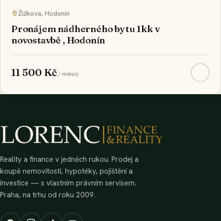
Žižkova, Hodonín
Pronájem nádherného bytu 1kk v
novostavbě , Hodonín
11 500 Kč
/ měsíc
Reality a finance v jedněch rukou. Prodej a
koupě nemovitostí, hypotéky, pojištění a
investice — s vlastním právním servisem.
Praha, na trhu od roku 2009.