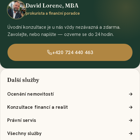
David Lorenc, MBA
prokurista a finanční poradce
Úvodní konzultace je u nás vždy nezávazná a zdarma.
Zavolejte, nebo napište — ozveme se do 24 hodin.
+420 724 440 463
Další služby
Ocenění nemovitostí
→
Konzultace financí a realit
→
Právní servis
→
Všechny služby
→