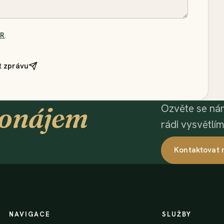
PR
.
t zprávu
onájem
Ozvěte se ná
rádi vysvětlí
Kontaktovat 
NAVIGACE
SLUŽBY