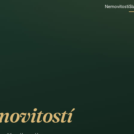
Nemovitosti
Sl
ovitostí