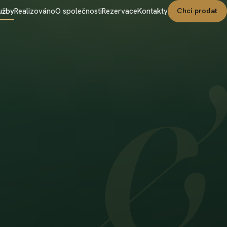
užby
Realizováno
O společnosti
Rezervace
Kontakty
Chci prodat