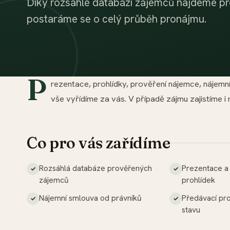
Díky rozsáhlé databázi zájemců najdeme p
postaráme se o celý průběh pronájmu.
P
rezentace, prohlídky, prověření nájemce, nájem
vše vyřídíme za vás. V případě zájmu zajistíme i
Co pro vás zařídíme
Rozsáhlá databáze prověřených
Prezentace a
zájemců
prohlídek
Nájemní smlouva od právníků
Předávací pr
stavu