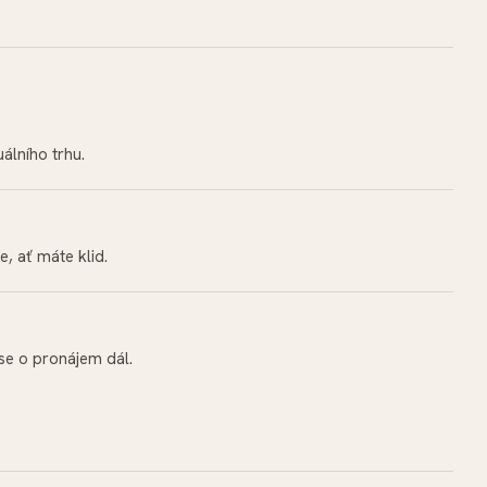
lního trhu.
, ať máte klid.
se o pronájem dál.