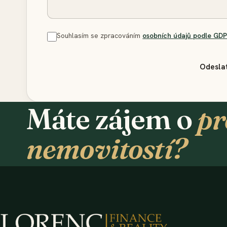
Souhlasím se zpracováním
osobních údajů podle GD
Odesla
Máte zájem o
pr
nemovitostí
?