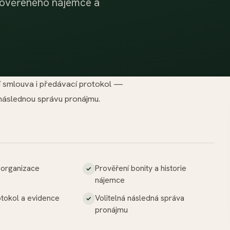
rověřeného nájemce a
ní smlouva i předávací protokol —
 následnou správu pronájmu.
 organizace
Prověření bonity a historie
nájemce
otokol a evidence
Volitelná následná správa
pronájmu