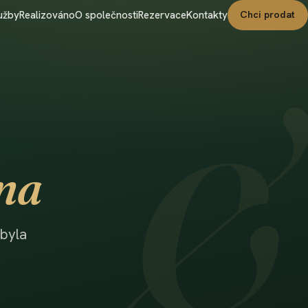
užby
Realizováno
O společnosti
Rezervace
Kontakty
Chci prodat
na
byla