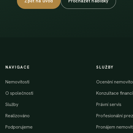
Zpět na úvod
Procházet nabídky
NAVIGACE
SLUŽBY
Nemovitosti
Ocenění nemovito
O společnosti
Konzultace financí 
Služby
Právní servis
Realizováno
Profesionální pre
Podporujeme
Pronájem nemovit