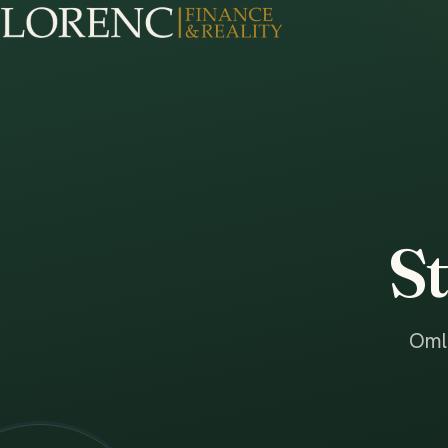
S
Oml