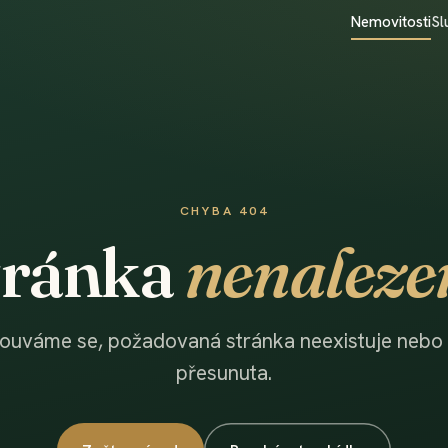
Nemovitosti
Sl
CHYBA 404
tránka
nenaleze
ouváme se, požadovaná stránka neexistuje nebo 
přesunuta.