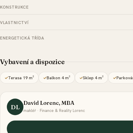
KONSTRUKCE
VLASTNICTVÍ
ENERGETICKÁ TŘÍDA
Vybavení a dispozice
Terasa 19 m²
Balkon 4 m²
Sklep 4 m²
Parkován
David Lorenc, MBA
DL
makléř · Finance & Reality Lorenc