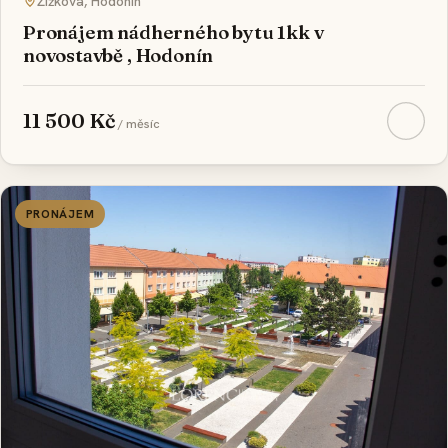
Žižkova, Hodonín
Pronájem nádherného bytu 1kk v
novostavbě , Hodonín
11 500 Kč
/ měsíc
PRONÁJEM