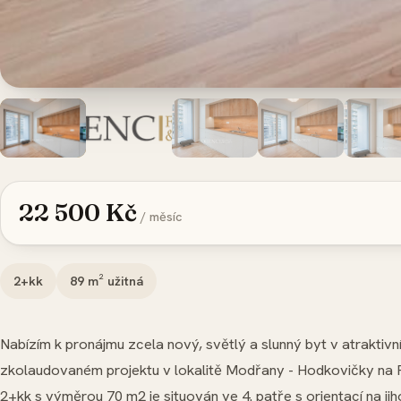
22 500 Kč
/ měsíc
2+kk
89
m² užitná
Nabízím k pronájmu zcela nový, světlý a slunný byt v atraktiv
zkolaudovaném projektu v lokalitě Modřany - Hodkovičky na Pr
2+kk s výměrou 70 m2 je situován ve 4. patře s orientací na ji