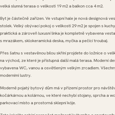
velká slunná terasa o velikosti 19 m2 a balkon cca 4 m2.
Byt je částečně zařízen. Ve vstupní hale je nová designová ve
stolek. Velký obývací pokoj o velikosti 29 m2 je spojen s ku
praktická a zároveň luxusní linka je kompletně vybavena vesta
s mrazákem, sklokeramická deska, myčka a pečící trouba).
Přes šatnu s vestavěnou bílou skříní projdete do ložnice o veli
na východ, ze které je přístupná další malá terasa. Moderní d
vybavena WC, vanou a osvětleným velkým zrcadlem. Všechny
moderními lustry.
Moderně pojatý bytový dům má v přízemí prostor pro návštěv
kočárkárnou a kolárnou, ve které nechybí stojany, sprcha a wc.
parkovací místo a prostorná sklepní kóje.
Tato lokalita nabízí nespočet možností kulturního a sportovního