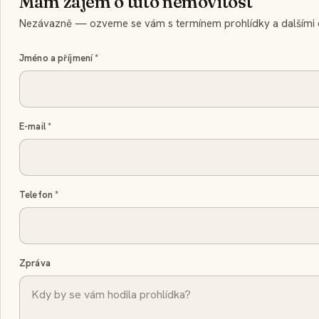
Mám zájem o tuto nemovitost
Nezávazně — ozveme se vám s termínem prohlídky a dalšími d
Jméno a příjmení
*
E-mail
*
Telefon
*
Zpráva