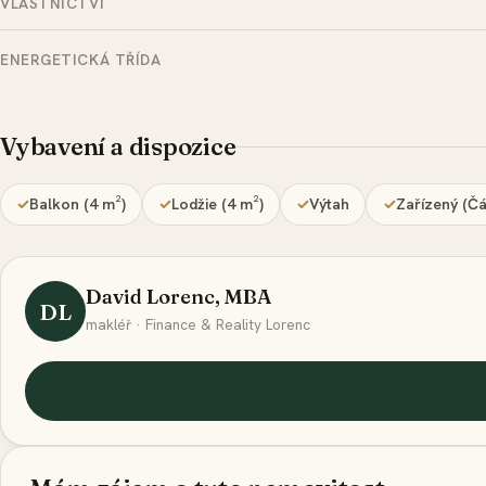
VLASTNICTVÍ
ENERGETICKÁ TŘÍDA
Vybavení a dispozice
Balkon (4 m²)
Lodžie (4 m²)
Výtah
Zařízený (Čá
David Lorenc, MBA
DL
makléř · Finance & Reality Lorenc