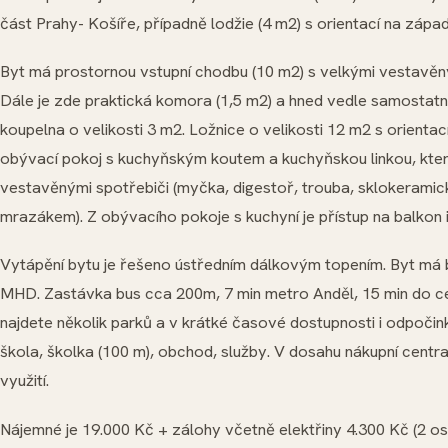
část Prahy- Košíře, případně lodžie (4 m2) s orientací na západ
Byt má prostornou vstupní chodbu (10 m2) s velkými vestavěn
Dále je zde praktická komora (1,5 m2) a hned vedle samostatn
koupelna o velikosti 3 m2. Ložnice o velikosti 12 m2 s orientac
obývací pokoj s kuchyňským koutem a kuchyňskou linkou, kter
vestavěnými spotřebiči (myčka, digestoř, trouba, sklokeramic
mrazákem). Z obývacího pokoje s kuchyní je přístup na balkon i 
Vytápění bytu je řešeno ústředním dálkovým topením. Byt má
MHD. Zastávka bus cca 200m, 7 min metro Anděl, 15 min do c
najdete několik parků a v krátké časové dostupnosti i odpočink
škola, školka (100 m), obchod, služby. V dosahu nákupní centr
využití.
Nájemné je 19.000 Kč + zálohy včetně elektřiny 4.300 Kč (2 o