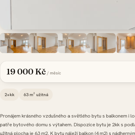
19 000 Kč
/ měsíc
2+kk
63
m² užitná
Pronájem krásného vzdušného a světlého bytu s balkonem i lodži
patře bytového domu s výtahem. Dispozice bytu je 2kk s pod
užitná plocha je 63 m2. K bytu náleží balkon (4 m2) s nádherný