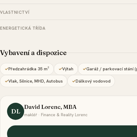
VLASTNICTVÍ
ENERGETICKÁ TŘÍDA
Vybavení a dispozice
Předzahrádka 35 m²
Výtah
Garáž / parkovací stání (p
Vlak, Silnice, MHD, Autobus
Dálkový vodovod
David Lorenc, MBA
DL
makléř · Finance & Reality Lorenc