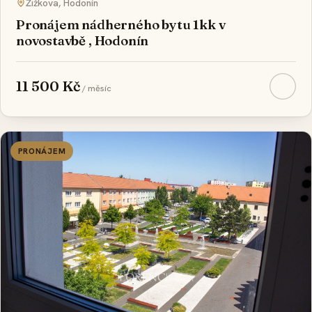
Žižkova, Hodonín
Pronájem nádherného bytu 1kk v
novostavbě , Hodonín
11 500 Kč
/ měsíc
PRONÁJEM