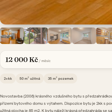
12 000 Kč
/ měsíc
2+kk
50
m² užitná
35
m² pozemek
Novostavba (2008) krásného vzdušného bytu s předzahrádkou 
přízemí bytového domu s výtahem. Dispozice bytu je 2kk s p
užitná plocha je 85 m2. K bytu náleží krásná předzahráda se