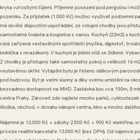
kryta vzrostlými tůjemi. Příjemné posezení pod pergolou i mož
pozemku. Za příplatek (1.000 Kč) možno využívat podzemní park
má skvělé dispoziční uspořádání, ze vstupní chodby jsou příst
samostatná toaleta a koupelna s vanou. Kuchyň (22m2) s kuchy
celá zařízená vestavěnými spotřebiči (myčka, digestoř, troub
lednička s mrazákem). V kuchyni je jídelní stůl se židlemi. Vy
Z chodby je přístupný také samostatný pokoj o velikosti 16 m2
vestavěnou skříní. Vytápění bytu je řešeno dálkovým parovod
pod budovou. Byt je velmi slunný a díky svému umístění na okr
bezvadnou dostupnost na MHD. Zastávka bus cca 150m, 8 min
centra Prahy. Zároveň zde najdete mnoho parků, cyklostezek 
školka, obchod, v dosahu nákupní centra, kino a mnoho dalšího 
Nájemné je 12.000 Kč + zálohy 2.500 Kč + 900 Kč elektřina, v
provize realitní kanceláře 13.000 Kč (bez DPH). Od nájemce p