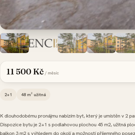
11 500 Kč
/ měsíc
2+1
48
m² užitná
K dlouhodobému pronájmu nabízím byt, který je umístěn v 2 p
Dispozice bytu je 2+1 s podlahovou plochou 45 m2, užitná ploc
balkon 3 m2 s výhledem do okolí a možností příjemného posez