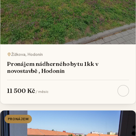
Žižkova, Hodonín
Pronájem nádherného bytu 1kk v
novostavbě , Hodonín
11 500 Kč
/ měsíc
PRONÁJEM