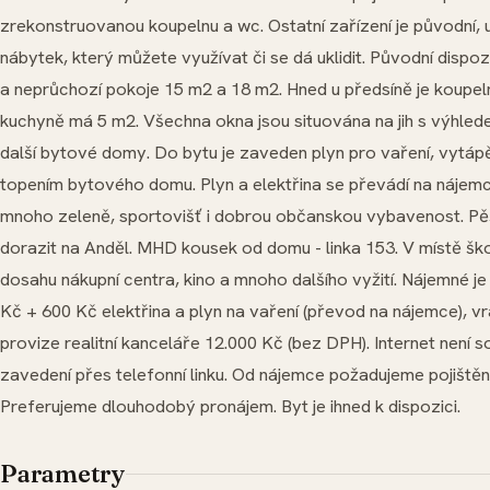
zrekonstruovanou koupelnu a wc. Ostatní zařízení je původní, u
nábytek, který můžete využívat či se dá uklidit. Původní dispo
a neprůchozí pokoje 15 m2 a 18 m2. Hned u předsíně je koupel
kuchyně má 5 m2. Všechna okna jsou situována na jih s výhled
další bytové domy. Do bytu je zaveden plyn pro vaření, vytápě
topením bytového domu. Plyn a elektřina se převádí na nájemce
mnoho zeleně, sportovišť i dobrou občanskou vybavenost. Pě
dorazit na Anděl. MHD kousek od domu - linka 153. V místě ško
dosahu nákupní centra, kino a mnoho dalšího vyžití. Nájemné j
Kč + 600 Kč elektřina a plyn na vaření (převod na nájemce), v
provize realitní kanceláře 12.000 Kč (bez DPH). Internet není 
zavedení přes telefonní linku. Od nájemce požadujeme pojištění
Preferujeme dlouhodobý pronájem. Byt je ihned k dispozici.
Parametry