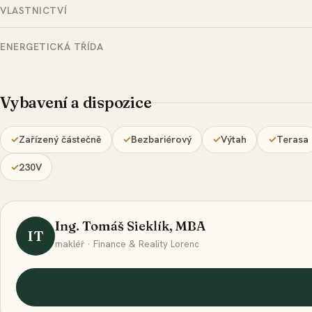
VLASTNICTVÍ
ENERGETICKÁ TŘÍDA
Vybavení a dispozice
Zařízený částečně
Bezbariérový
Výtah
Terasa
230V
Ing. Tomáš Sieklík, MBA
IT
makléř · Finance & Reality Lorenc