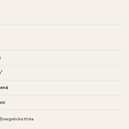
k
m²
šená
bní
Energetická třída