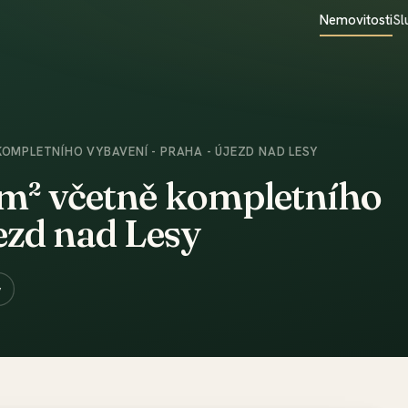
Nemovitosti
Sl
KOMPLETNÍHO VYBAVENÍ - PRAHA - ÚJEZD NAD LESY
1m² včetně kompletního
ezd nad Lesy
y