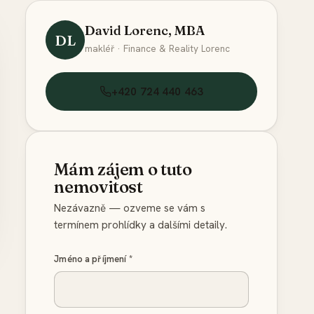
David Lorenc, MBA
DL
makléř · Finance & Reality Lorenc
+420 724 440 463
Mám zájem o tuto
nemovitost
Nezávazně — ozveme se vám s
termínem prohlídky a dalšími detaily.
Jméno a příjmení
*