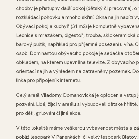
chodby je přístupný další pokoj (dětský či pracovna), 
rozkládací pohovku a mnoho skříní. Okna na jih nabízí
Obývací pokoj a kuchyň (31 m2) je kompletně vybavena
Lednice s mrazákem, digestoř, trouba, sklokeramická d
barový pultík, například pro příjemné posezení u vína. 
osob. Dominantou obývacího pokoje je sedačka otoče
obkladem, na kterém upevněna televize. Z obývacího po
orientací na jih a výhledem na zatravněný pozemek. Do 
linka pro připojení k internetu.
Celý areál Viladomy Domanovická je oplocen a vstup je
pozvání. Lidé, žijící v areálu si vybudovali dětské hřiště
pro děti, grilování či jiné akce.
V této lokalitě máme veškerou vybavenost města a zá
poblíž lesopark V Panenkách, či velký lesopark Blatov, 