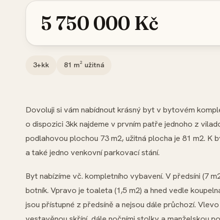
5 750 000 Kč
3+kk
81
m² užitná
Dovoluji si vám nabídnout krásný byt v bytovém komp
o dispozici 3kk najdeme v prvním patře jednoho z viladom
podlahovou plochou 73 m2, užitná plocha je 81 m2. K by
a také jedno venkovní parkovací stání.
Byt nabízíme vč. kompletního vybavení. V předsíni (7 
botník. Vpravo je toaleta (1,5 m2) a hned vedle koupel
jsou přístupné z předsíně a nejsou dále průchozí. Vlevo 
vestavěnou skříní, dále nočními stolky a manželskou pos