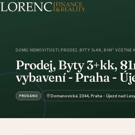
DOMŮ
/
NEMOVITOSTI
/
PRODEJ, BYTY 3+KK, 81M² VČETNĚ 
Prodej, Byty 3+kk, 8
vybavení - Praha - Új
Domanovická 2344, Praha - Újezd nad Les
PRODÁNO