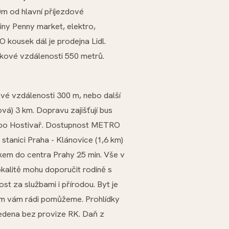
m od hlavní příjezdové
iny Penny market, elektro,
 kousek dál je prodejna Lidl.
zkové vzdálenosti 550 metrů.
ové vzdálenosti 300 m, nebo další
ová) 3 km. Dopravu zajišťují bus
epo Hostivař. Dostupnost METRO
tanici Praha - Klánovice (1,6 km)
kem do centra Prahy 25 min. Vše v
kalitě mohu doporučit rodině s
st za službami i přírodou. Byt je
ím vám rádi pomůžeme. Prohlídky
vedena bez provize RK. Daň z