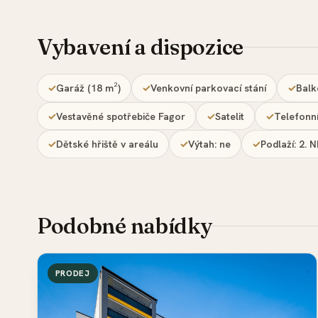
Vybavení a dispozice
Garáž (18 m²)
Venkovní parkovací stání
Balk
Vestavěné spotřebiče Fagor
Satelit
Telefonní
Dětské hřiště v areálu
Výtah: ne
Podlaží: 2. 
Podobné nabídky
PRODEJ