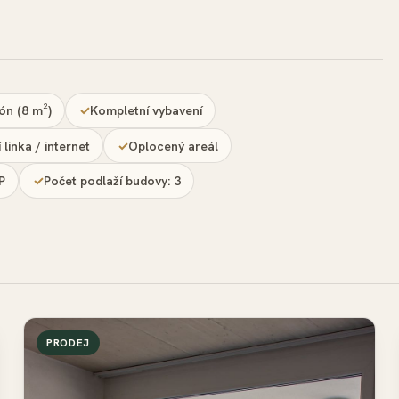
ón (8 m²)
Kompletní vybavení
 linka / internet
Oplocený areál
NP
Počet podlaží budovy: 3
PRODEJ