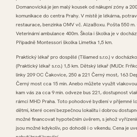
Domanovická je jen malý kousek od nákupní zóny a 200
komunikace do centra Prahy. V místě je lékárna, potrav
restaurace, benzinka OMV vč. AlzaBoxu. Pošta 550 m. O
Veterinární ambulance 400m. Škola i školka je v dochá
Případně Montessori školka Limetka 1,5 km.
Praktický lékař pro dospělé (Tiliamed s.r.o.) v docházk
(Praktický lékař s.r.o.) 1,5 km. Dětský lékař (MUDr. Frňk
linky 209 OC Čakovice, 250 a 221 Černý most, 163 D
Černý most cca 15 min. Anebo můžete využít vlakovou s
kam vás za cca 9 min. odveze bus 221, dostupnost vla
rámci MHD Praha. Toto pohodové bydlení v příjemné lo
dětmi, které ocení bezpečnou lokalitu i dobrou dostupno
možné financovat hypotečním úvěrem, s jehož vyřízen
jsou možné kdykoliv, po dohodě i o víkendu. Cena je u
nabytí hradí kupující.