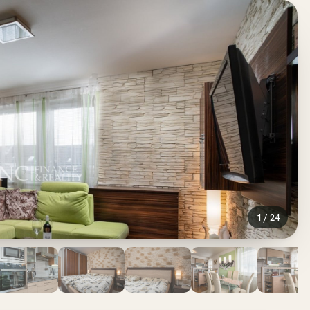
1
/
24