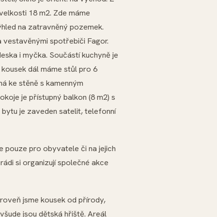
o velkosti 18 m2. Zde máme
 výhled na zatravněný pozemek.
 vestavěnými spotřebiči Fagor.
eska i myčka. Součástí kuchyně je
O kousek dál máme stůl pro 6
ná ke stěně s kamenným
koje je přístupný balkon (8 m2) s
bytu je zaveden satelit, telefonní
 pouze pro obyvatele či na jejich
, rádi si organizují společné akce
roveň jsme kousek od přírody,
všude jsou dětská hřiště. Areál