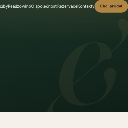
užby
Realizováno
O společnosti
Rezervace
Kontakty
Chci prodat