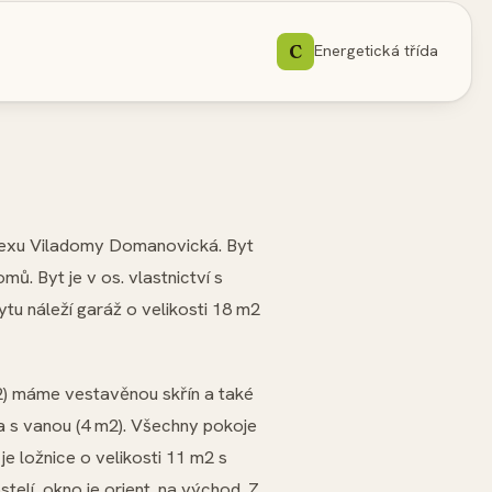
C
Energetická třída
lexu Viladomy Domanovická. Byt
ů. Byt je v os. vlastnictví s
tu náleží garáž o velikosti 18 m2
m2) máme vestavěnou skřín a také
na s vanou (4 m2). Všechny pokoje
je ložnice o velikosti 11 m2 s
telí, okno je orient. na východ. Z