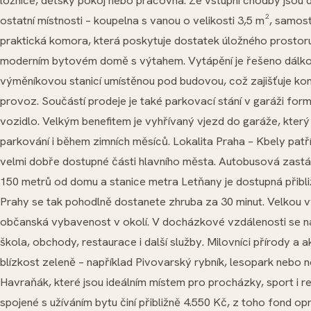
ložnice, dětský pokoj nebo pracovna. Ze vstupní chodby jsou 
ostatní místnosti – koupelna s vanou o velikosti 3,5 m², samost
praktická komora, která poskytuje dostatek úložného prostoru
moderním bytovém domě s výtahem. Vytápění je řešeno dál
výměníkovou stanicí umístěnou pod budovou, což zajišťuje ko
provoz. Součástí prodeje je také parkovací stání v garáži form
vozidlo. Velkým benefitem je vyhřívaný vjezd do garáže, kter
parkování i během zimních měsíců. Lokalita Praha – Kbely patř
velmi dobře dostupné části hlavního města. Autobusová zastáv
150 metrů od domu a stanice metra Letňany je dostupná přibli
Prahy se tak pohodlně dostanete zhruba za 30 minut. Velkou v
občanská vybavenost v okolí. V docházkové vzdálenosti se na
škola, obchody, restaurace i další služby. Milovníci přírody a 
blízkost zeleně – například Pivovarský rybník, lesopark nebo
Havraňák, které jsou ideálním místem pro procházky, sport i re
spojené s užíváním bytu činí přibližně 4.550 Kč, z toho fond o