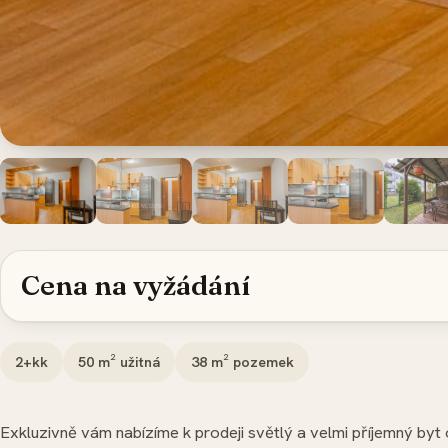
Cena na vyžádání
2+kk
50
m² užitná
38
m² pozemek
Exkluzivně vám nabízíme k prodeji světlý a velmi příjemný byt o