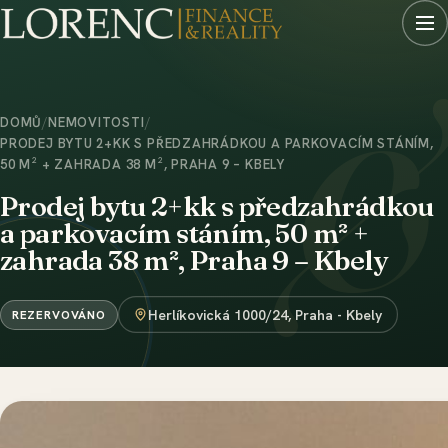
DOMŮ
/
NEMOVITOSTI
/
PRODEJ BYTU 2+KK S PŘEDZAHRÁDKOU A PARKOVACÍM STÁNÍM,
50 M² + ZAHRADA 38 M², PRAHA 9 – KBELY
Prodej bytu 2+kk s předzahrádkou
a parkovacím stáním, 50 m² +
zahrada 38 m², Praha 9 – Kbely
Herlíkovická 1000/24, Praha - Kbely
REZERVOVÁNO