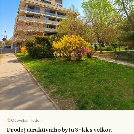
Očovská, Hodonín
Prodej atraktivního bytu 3+kk s velkou