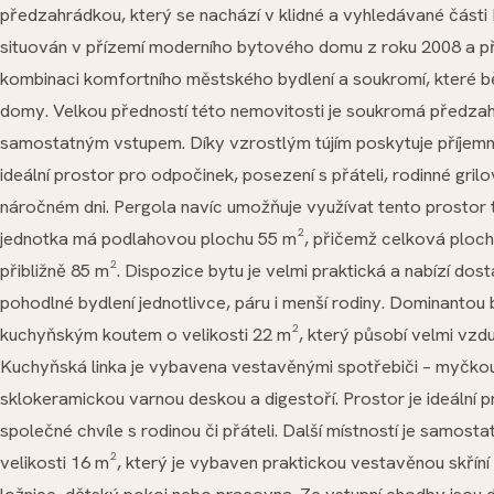
předzahrádkou, který se nachází v klidné a vyhledávané části 
situován v přízemí moderního bytového domu z roku 2008 a př
kombinaci komfortního městského bydlení a soukromí, které bě
domy. Velkou předností této nemovitosti je soukromá předzah
samostatným vstupem. Díky vzrostlým tújím poskytuje příjemn
ideální prostor pro odpočinek, posezení s přáteli, rodinné gril
náročném dni. Pergola navíc umožňuje využívat tento prostor
jednotka má podlahovou plochu 55 m², přičemž celková plocha 
přibližně 85 m². Dispozice bytu je velmi praktická a nabízí dos
pohodlné bydlení jednotlivce, páru i menší rodiny. Dominantou 
kuchyňským koutem o velikosti 22 m², který působí velmi vz
Kuchyňská linka je vybavena vestavěnými spotřebiči – myčkou
sklokeramickou varnou deskou a digestoří. Prostor je ideální p
společné chvíle s rodinou či přáteli. Další místností je samost
velikosti 16 m², který je vybaven praktickou vestavěnou skříní